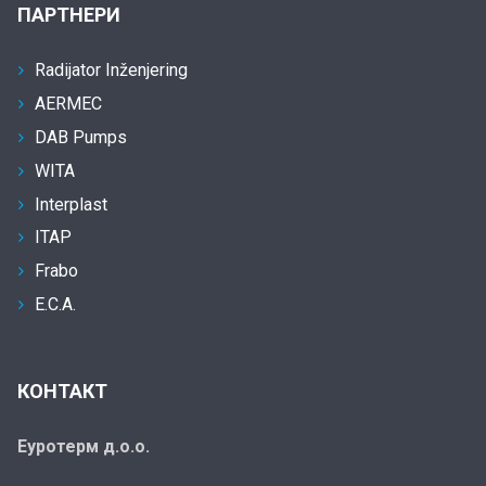
ПАРТНЕРИ
Radijator Inženjering
AERMEC
DAB Pumps
WITA
Interplast
ITAP
Frabo
E.C.A.
КОНТАКТ
Еуротерм д.о.о.