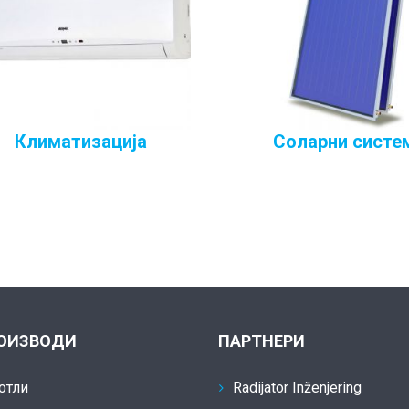
Климатизација
Соларни систе
ОИЗВОДИ
ПАРТНЕРИ
отли
Radijator Inženjering