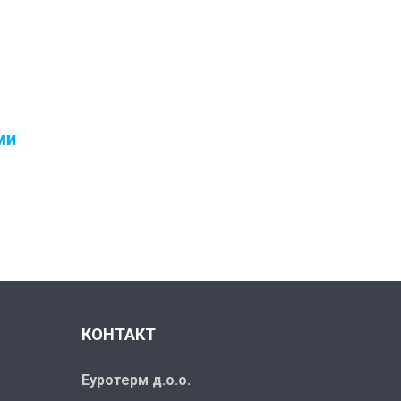
ми
КОНТАКТ
Еуротерм д.о.о.