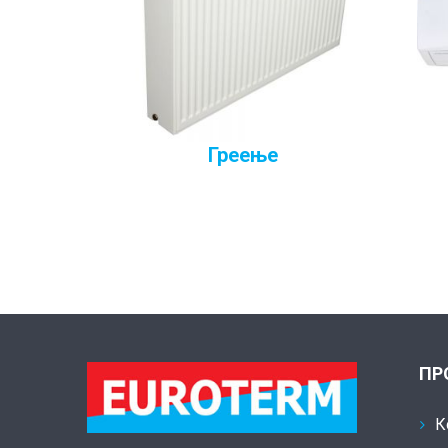
Греење
ПР
К