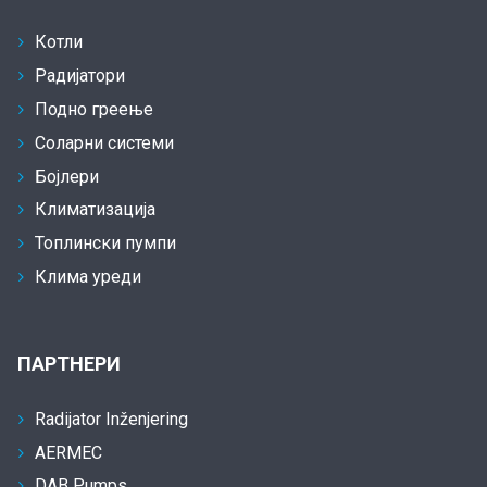
Котли
Радијатори
Подно греење
Соларни системи
Бојлери
Климатизација
Топлински пумпи
Клима уреди
ПАРТНЕРИ
Radijator Inženjering
AERMEC
DAB Pumps