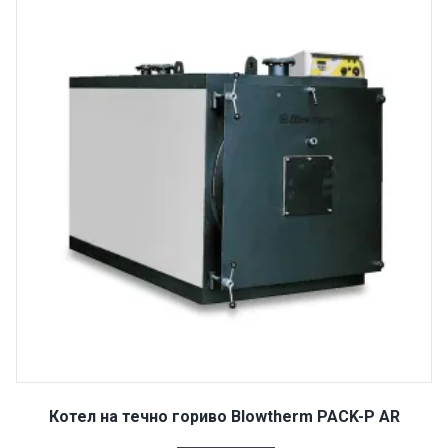
Котел на течно гориво Blowtherm PACK-P AR