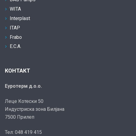
WITA
Interplast
ITAP
Frabo
E.C.A.
КОНТАКТ
Еуротерм д.о.о.
Леце Котески 50
Индустриска зона Билјана
7500 Прилеп
Тел: 048 419 415