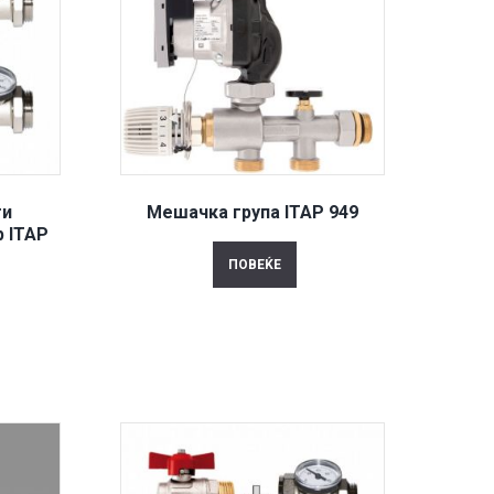
ти
Мешачка група ITAP 949
 ITAP
ПОВЕЌЕ