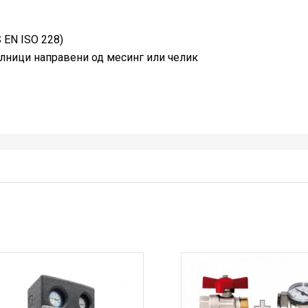
 EN ISO 228)
елници направени од месинг или челик