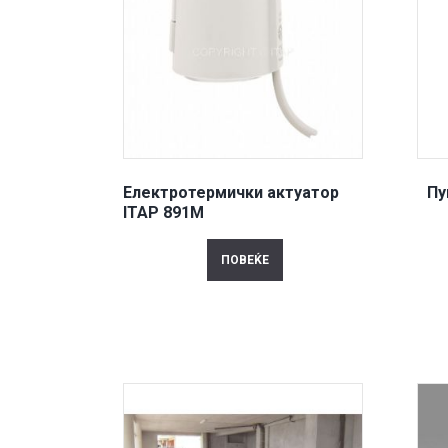
Електротермички актуатор
Пу
ITAP 891M
ПОВЕЌЕ