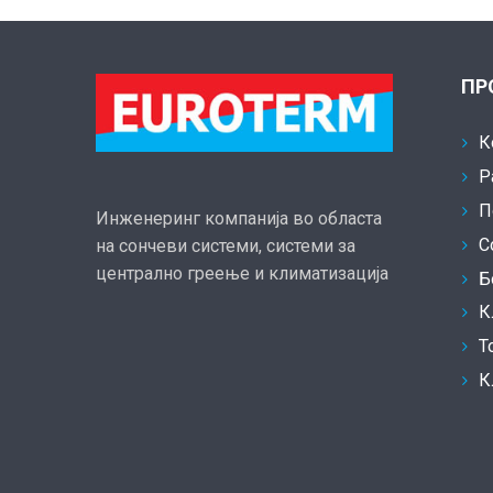
ПР
К
Р
П
Инженеринг компанија во областа
С
на сончеви системи, системи за
централно греење и климатизација
Б
К
Т
К