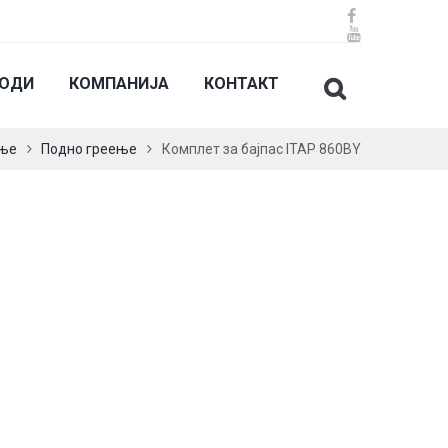
ВОДИ
КОМПАНИЈА
КОНТАКТ
ње
Подно греење
Комплет за бајпас ITAP 860BY