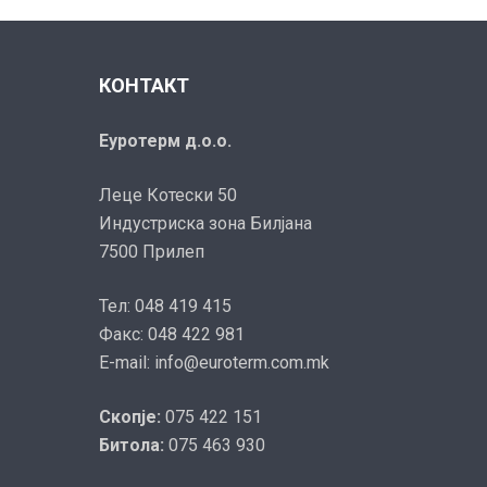
КОНТАКТ
Еуротерм д.о.о.
Леце Котески 50
Индустриска зона Билјана
7500 Прилеп
Тел: 048 419 415
Факс: 048 422 981
E-mail: info@euroterm.com.mk
Скопје:
075 422 151
Битола:
075 463 930