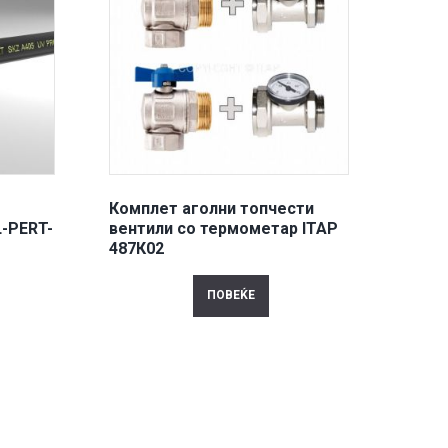
Комплет аголни топчести
-PERT-
вентили со термометар ITAP
487К02
ПОВЕЌЕ