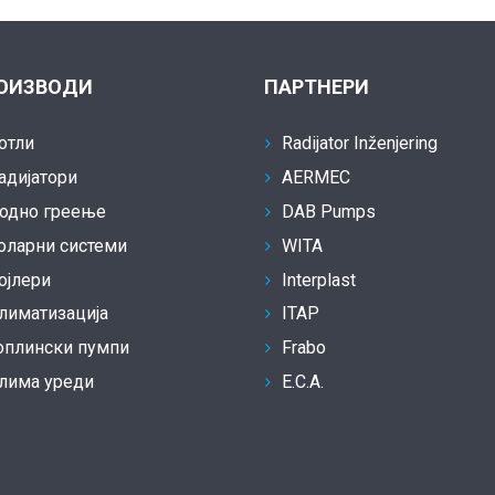
ОИЗВОДИ
ПАРТНЕРИ
отли
Radijator Inženjering
адијатори
AERMEC
одно греење
DAB Pumps
оларни системи
WITA
ојлери
Interplast
лиматизација
ITAP
оплински пумпи
Frabo
лима уреди
E.C.A.