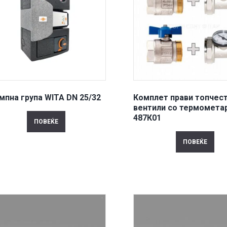
мпна група WITA DN 25/32
Комплет прави топчес
вентили со термометар
487К01
ПОВЕЌЕ
ПОВЕЌЕ