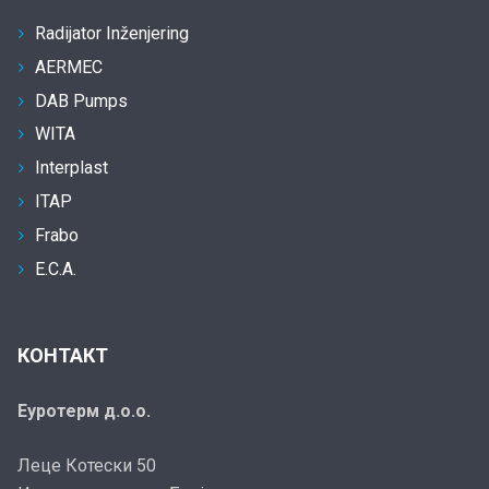
Radijator Inženjering
AERMEC
DAB Pumps
WITA
Interplast
ITAP
Frabo
E.C.A.
КОНТАКТ
Еуротерм д.о.о.
Леце Котески 50