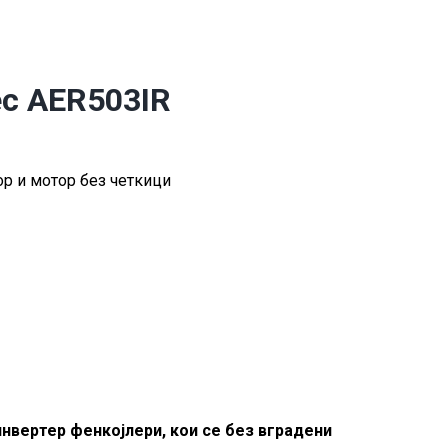
c AER503IR
р и мотор без четкици
нвертер фенкојлери, кои се без вградени