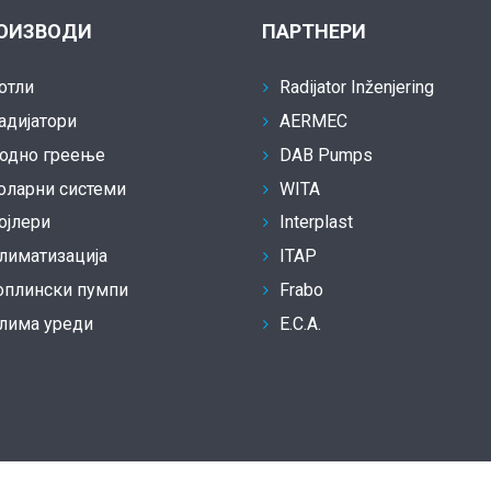
ОИЗВОДИ
ПАРТНЕРИ
отли
Radijator Inženjering
адијатори
AERMEC
одно греење
DAB Pumps
оларни системи
WITA
ојлери
Interplast
лиматизација
ITAP
оплински пумпи
Frabo
лима уреди
E.C.A.