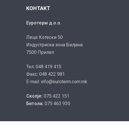
КОНТАКТ
Еуротерм д.о.о.
Леце Котески 50
Индустриска зона Билјана
7500 Прилеп
Тел: 048 419 415
Факс: 048 422 981
E-mail: info@euroterm.com.mk
Скопје:
075 422 151
Битола:
075 463 930