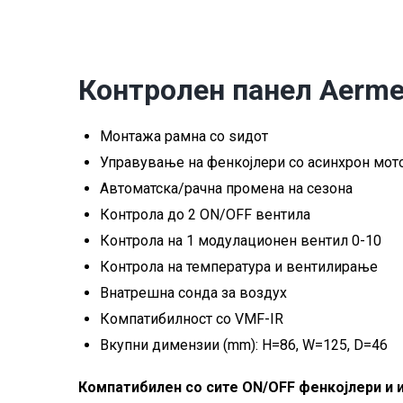
Контролен панел Aerme
Монтажа рамна со ѕидот
Управување на фенкојлери со асинхрон мото
Автоматска/рачна промена на сезона
Контрола до 2 ON/OFF вентила
Контрола на 1 модулационен вентил 0-10
Контрола на температура и вентилирање
Внатрешна сонда за воздух
Компатибилност со VMF-IR
Вкупни димензии (mm): H=86, W=125, D=46
Компатибилен со сите ON/OFF фенкојлери и и