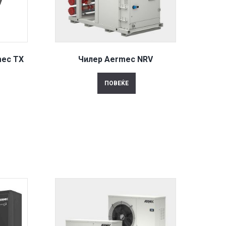
mec TX
Чилер Aermec NRV
ПОВЕЌЕ