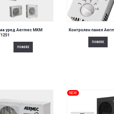
ма уред Aermec MKM
Контролен панел Aer
/1251
ПОВЕЌЕ
ПОВЕЌЕ
NEW