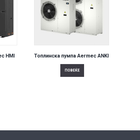
ec HMI
Топлинска пумпа Aermec ANKI
ПОВЕЌЕ