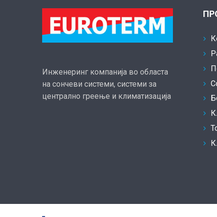
ПР
К
Р
П
Инженеринг компанија во областа
С
на сончеви системи, системи за
централно греење и климатизација
Б
К
Т
К