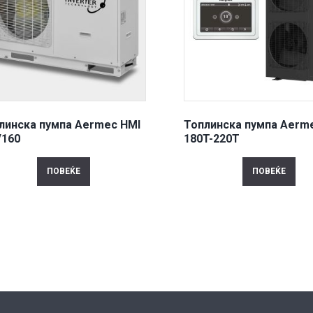
линска пумпа Aermec HMI
Топлинска пумпа Aerm
/160
180T-220T
ПОВЕЌЕ
ПОВЕЌЕ