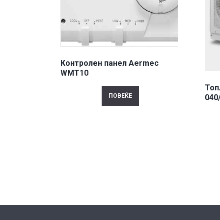
Контролен панел Aermec
WMT10
Топ
ПОВЕЌЕ
040