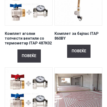
Комплет аголни
Комплет за бајпас ITAP
топчести вентили со
860BY
термометар ITAP 487К02
ПОВЕЌЕ
ПОВЕЌЕ