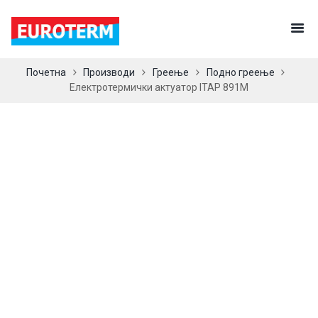
Почетна
Производи
Греење
Подно греење
Електротермички актуатор ITAP 891M