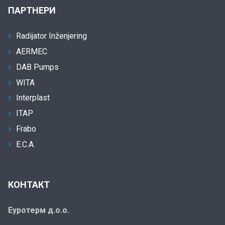
ПАРТНЕРИ
Radijator Inženjering
AERMEC
DAB Pumps
WITA
Interplast
ITAP
Frabo
E.C.A.
КОНТАКТ
Еуротерм д.о.о.