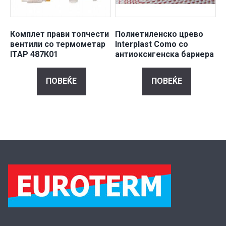
Комплет прави топчести
Полиетиленско црево
вентили со термометар
Interplast Como со
ITAP 487К01
антиоксигенска бариера
ПОВЕЌЕ
ПОВЕЌЕ