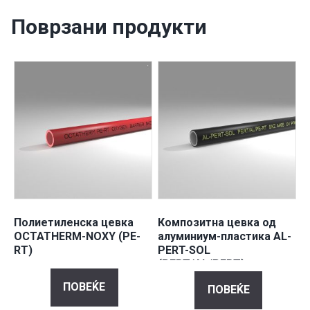
Поврзани продукти
Полиетиленска цевка
Композитна цевка од
OCTATHERM-ΝΟΧΥ (PE-
алуминиум-пластика AL-
RT)
PERT-SOL
(PERT/AL/PERT)
ПОВЕЌЕ
ПОВЕЌЕ