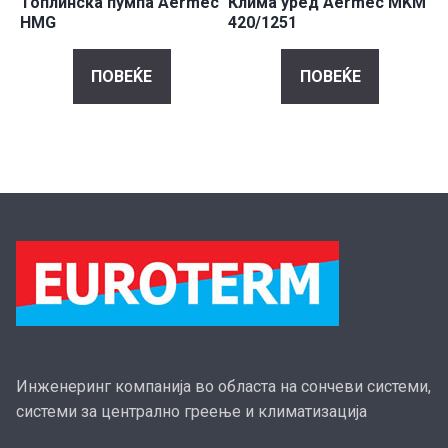
Топлинска пумпа Aermec
Клима уред Aermec MKM
HMG
420/1251
ПОВЕЌЕ
ПОВЕЌЕ
Инженеринг компанија во областа на сончеви системи,
системи за централно греење и климатизација