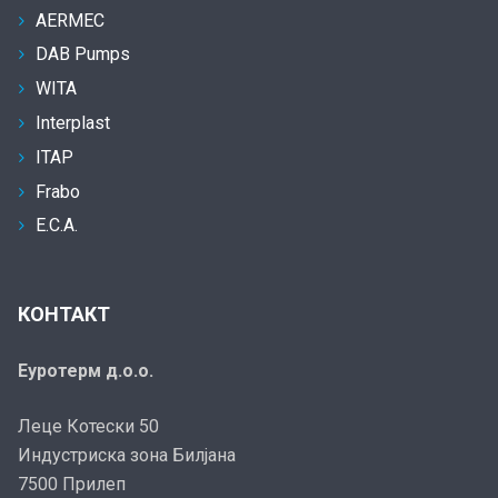
AERMEC
DAB Pumps
WITA
Interplast
ITAP
Frabo
E.C.A.
КОНТАКТ
Еуротерм д.о.о.
Леце Котески 50
Индустриска зона Билјана
7500 Прилеп