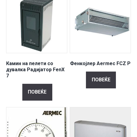
Камин на пелети со
Фенкојлер Aermec FCZ P
дувалка Радијатор FenX
7
ПОВЕЌЕ
ПОВЕЌЕ