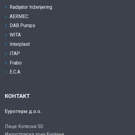
Radijator Inženjering
AERMEC
DAB Pumps
WITA
Interplast
ITAP
Frabo
E.C.A.
КОНТАКТ
Еуротерм д.о.о.
Леце Котески 50
Индустриска зона Билјана