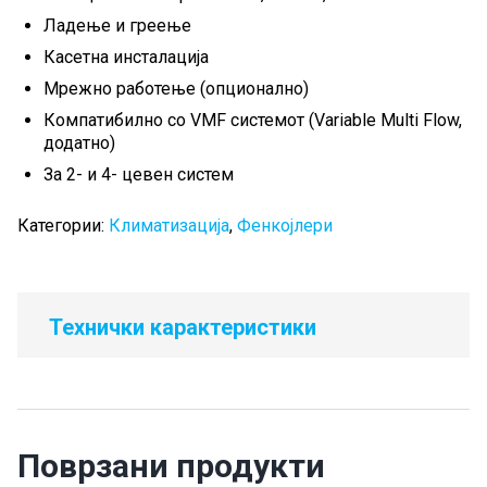
Ладење и греење
Касетна инсталација
Мрежно работење (опционално)
Компатибилно со VMF системот (Variable Multi Flow,
додатно)
За 2- и 4- цевен систем
Категории:
Климатизација
,
Фенкојлери
Технички карактеристики
Поврзани продукти