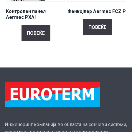
Контролен панел
Фенкојлер Aermec FCZ P
Aermec PXAI
ПОВЕЌЕ
ПОВЕЌЕ
Инженеринг компанија во областа на сончеви системи,
системи за централно греење и климатизација