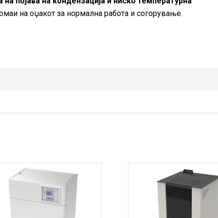
 на појава на кондензација и ниско температурна
ромаи на оџакот за нормална работа и согорување.