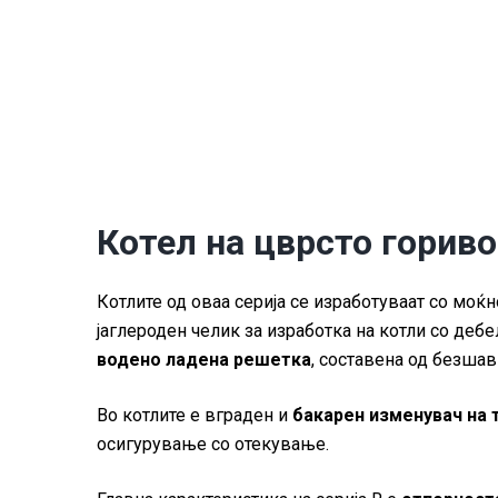
Котел на цврсто гориво
Котлите од оваа серија се изработуваат со моќ
јаглероден челик за изработка на котли со дебе
водено ладена решетка
, составена од безшав
Во котлите е вграден и
бакарен изменувач на 
осигурување со отекување.