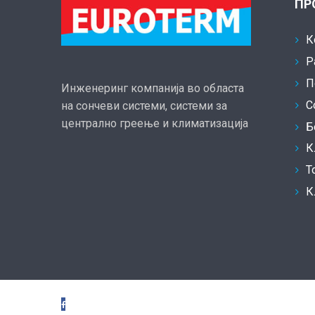
ПР
К
Р
П
Инженеринг компанија во областа
С
на сончеви системи, системи за
централно греење и климатизација
Б
К
Т
К