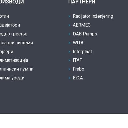
ОИЗВОДИ
ПАРТНЕРИ
отли
Radijator Inženjering
адијатори
AERMEC
одно греење
DAB Pumps
оларни системи
WITA
ојлери
Interplast
лиматизација
ITAP
оплински пумпи
Frabo
лима уреди
E.C.A.