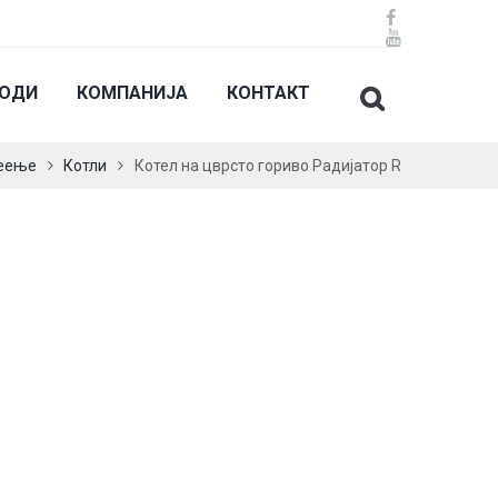
ВОДИ
КОМПАНИЈА
КОНТАКТ
еење
Котли
Котел на цврсто гориво Радијатор R