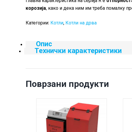
Главна карактеристика на серија R е
отпорноста
корозија
, како и дека ним им треба помалку п
Категории:
Котли
,
Котли на дрва
Опис
Технички карактеристики
Поврзани продукти