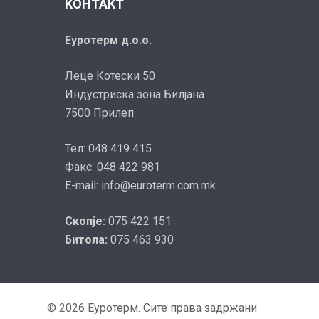
КОНТАКТ
Еуротерм д.о.о.
Леце Котески 50
Индустриска зона Билјана
7500 Прилеп
Тел: 048 419 415
Факс: 048 422 981
E-mail: info@euroterm.com.mk
Скопје:
075 422 151
Битола:
075 463 930
© 2026 Еуротерм. Сите права задржани