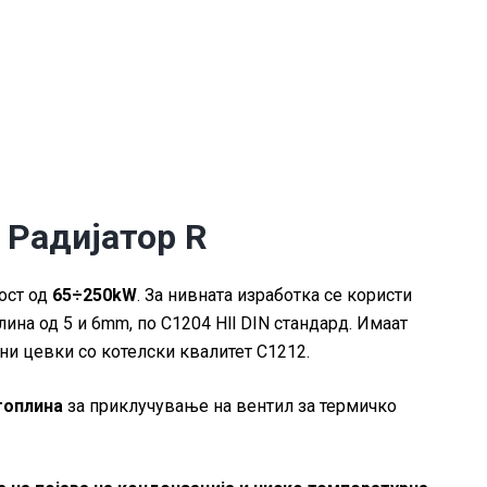
 Радијатор R
ност од
65÷250kW
. За нивната изработка се користи
лина од 5 и 6mm, по С1204 Hll DIN стандард. Имаат
ни цевки со котелски квалитет С1212.
топлина
за приклучување на вентил за термичко