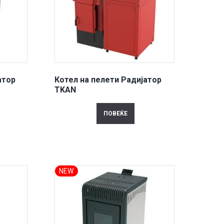
атор
Котел на пелети Радијатор
TKAN
ПОВЕЌЕ
NEW