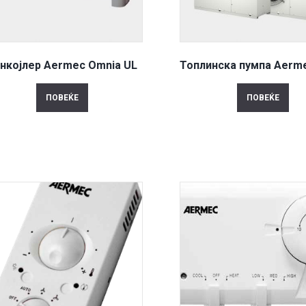
нкојлер Aermec Omnia UL
Топлинска пумпа Aerm
ПОВЕЌЕ
ПОВЕЌЕ