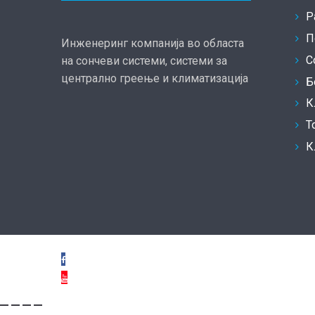
Р
П
Инженеринг компанија во областа
С
на сончеви системи, системи за
централно греење и климатизација
Б
К
Т
К