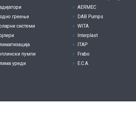
адијатори
AERMEC
одно греење
DAB Pumps
оларни системи
WITA
ојлери
Interplast
лиматизација
ITAP
оплински пумпи
Frabo
лима уреди
E.C.A.