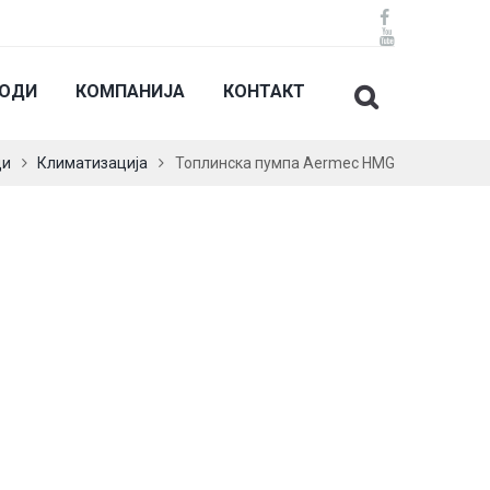
ВОДИ
КОМПАНИЈА
КОНТАКТ
ди
Климатизација
Топлинска пумпа Aermec HMG