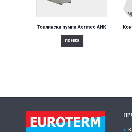
Топлинска пумпа Aermec ANK
Кон
ПОВЕЌЕ
ПР
К