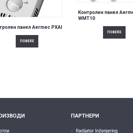
Контролен панел Aerm
WMT10
тролен панел Aermec PXAI
ПОВЕЌЕ
ПОВЕЌЕ
ОИЗВОДИ
ПАРТНЕРИ
отли
Radijator Inženjering