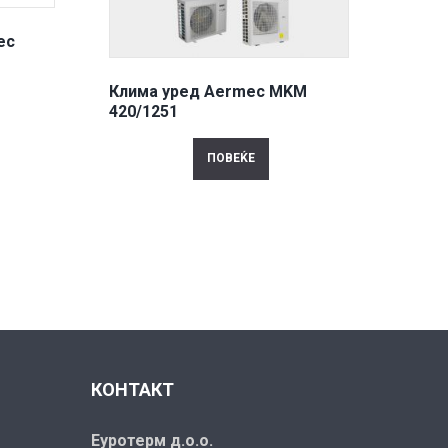
ec
Клима уред Aermec MKM
420/1251
ПОВЕЌЕ
КОНТАКТ
Еуротерм д.о.о.