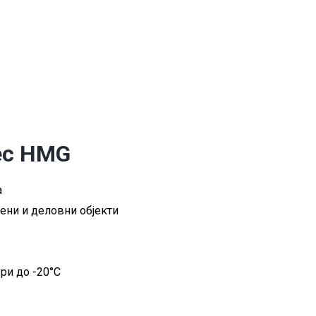
ec HMG
а
ени и деловни објекти
ри до -20°C